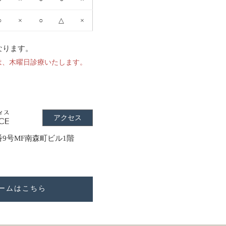
○
×
○
△
×
なります。
は、木曜日診療いたします。
アクセス
3番9号MF南森町ビル1階
ームはこちら