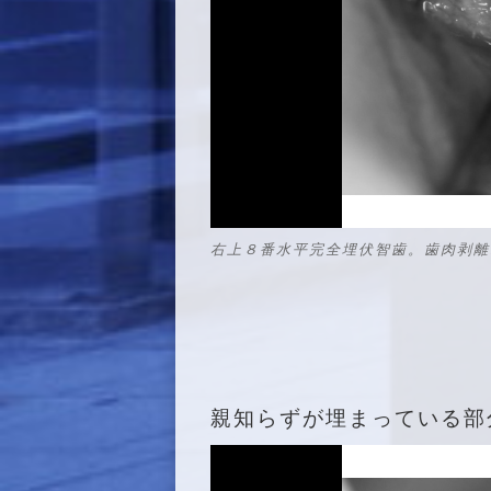
右上８番水平完全埋伏智歯。歯肉剥離
親知らずが埋まっている部