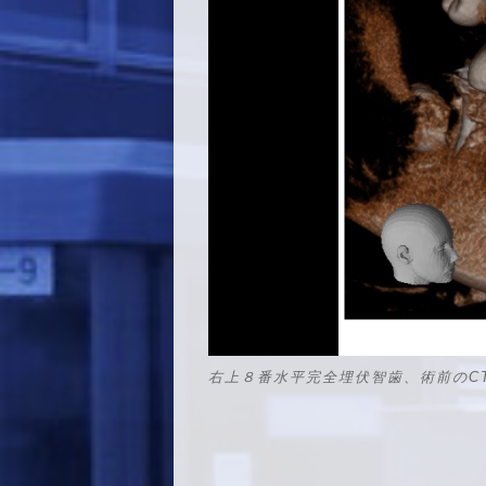
右上８番水平完全埋伏智歯、術前のC