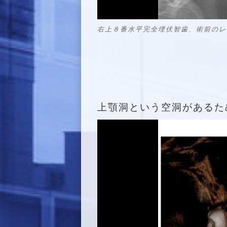
右上８番水平完全埋伏智歯、術前のレ
上顎洞という空洞があるた